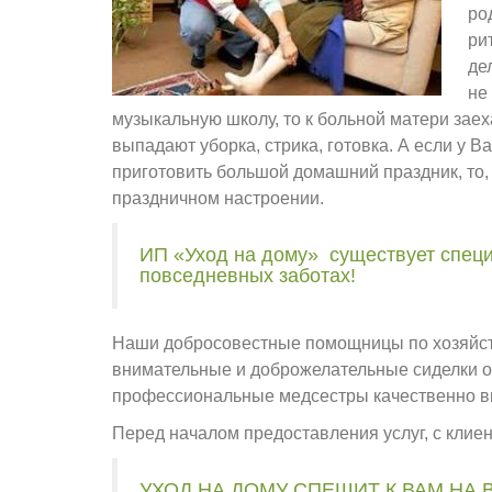
ро
ри
де
не
музыкальную школу, то к больной матери заех
выпадают уборка, стрика, готовка. А если у В
приготовить большой домашний праздник, то, 
праздничном настроении.
ИП «Уход на дому» существует специ
повседневных заботах!
Наши добросовестные помощницы по хозяйств
внимательные и доброжелательные сиделки охо
профессиональные медсестры качественно в
Перед началом предоставления услуг, с клие
УХОД НА ДОМУ СПЕШИТ К ВАМ НА В