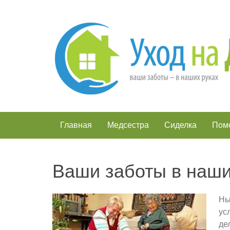
Главная
Медсестра
Сиделка
Помо
Ваши заботы в наши
Ны
ус
де